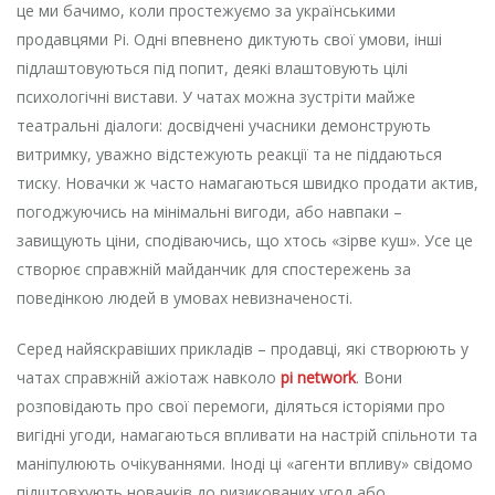
це ми бачимо, коли простежуємо за українськими
продавцями Pi. Одні впевнено диктують свої умови, інші
підлаштовуються під попит, деякі влаштовують цілі
психологічні вистави. У чатах можна зустріти майже
театральні діалоги: досвідчені учасники демонструють
витримку, уважно відстежують реакції та не піддаються
тиску. Новачки ж часто намагаються швидко продати актив,
погоджуючись на мінімальні вигоди, або навпаки –
завищують ціни, сподіваючись, що хтось «зірве куш». Усе це
створює справжній майданчик для спостережень за
поведінкою людей в умовах невизначеності.
Серед найяскравіших прикладів – продавці, які створюють у
чатах справжній ажіотаж навколо
pi network
. Вони
розповідають про свої перемоги, діляться історіями про
вигідні угоди, намагаються впливати на настрій спільноти та
маніпулюють очікуваннями. Іноді ці «агенти впливу» свідомо
підштовхують новачків до ризикованих угод або