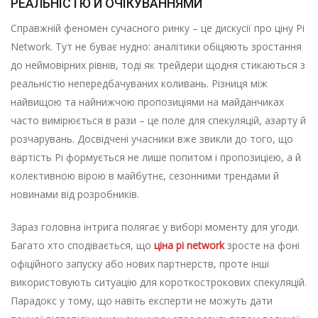
РЕАЛЬНІСТЮ Й ОЧІКУВАННЯМИ
Справжній феномен сучасного ринку – це дискусії про ціну Pi
Network. Тут не буває нудно: аналітики обіцяють зростання
до неймовірних рівнів, тоді як трейдери щодня стикаються з
реальністю непередбачуваних коливань. Різниця між
найвищою та найнижчою пропозиціями на майданчиках
часто вимірюється в рази – це поле для спекуляцій, азарту й
розчарувань. Досвідчені учасники вже звикли до того, що
вартість Pi формується не лише попитом і пропозицією, а й
колективною вірою в майбутнє, сезонними трендами й
новинами від розробників.
Зараз головна інтрига полягає у виборі моменту для угоди.
Багато хто сподівається, що
ціна pi network
зросте на фоні
офіційного запуску або нових партнерств, проте інші
використовують ситуацію для короткострокових спекуляцій.
Парадокс у тому, що навіть експерти не можуть дати