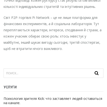
точної відповіді: кожен рух курсу стає результатом великої
кількості індивідуальних стратегій та інтуїтивних рішень.
Світ P2P-торгівлі Pi Network – це не лише платформа для
фінансових експериментів, а й соціальна лабораторія. Тут
переплітаються характери, інтереси, сподівання й страхи, а
кожен учасник обирає свою роль: хтось інвестує у
майбутнє, інший шукає вигоду сьогодні, третій спостерігає,
щоб не втратити нічого важливого.
УСЛУГИ
Психология зрителя Kick: что заставляет людей оставаться
на канале.