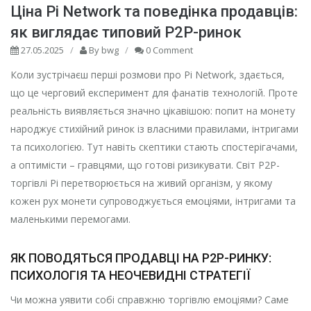
Ціна Pi Network та поведінка продавців:
як виглядає типовий P2P-ринок
27.05.2025
/
By
bwg
/
0 Comment
Коли зустрічаєш перші розмови про Pi Network, здається,
що це черговий експеримент для фанатів технологій. Проте
реальність виявляється значно цікавішою: попит на монету
народжує стихійний ринок із власними правилами, інтригами
та психологією. Тут навіть скептики стають спостерігачами,
а оптимісти – гравцями, що готові ризикувати. Світ P2P-
торгівлі Pi перетворюється на живий організм, у якому
кожен рух монети супроводжується емоціями, інтригами та
маленькими перемогами.
ЯК ПОВОДЯТЬСЯ ПРОДАВЦІ НА P2P-РИНКУ:
ПСИХОЛОГІЯ ТА НЕОЧЕВИДНІ СТРАТЕГІЇ
Чи можна уявити собі справжню торгівлю емоціями? Саме